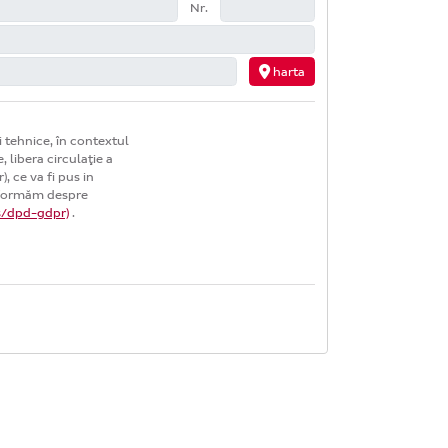
Nr.
harta
i tehnice, în contextul
 libera circulaţie a
 ce va fi pus in
informăm despre
s/dpd-gdpr)
.